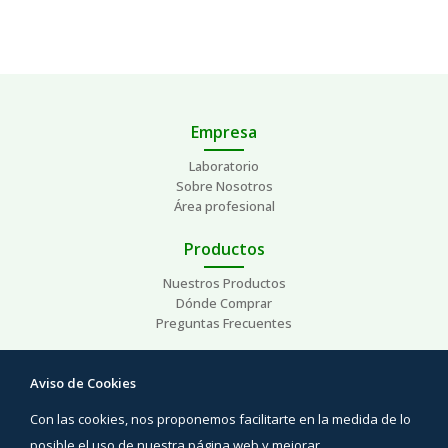
Empresa
Laboratorio
Sobre Nosotros
Área profesional
Productos
Nuestros Productos
Dónde Comprar
Preguntas Frecuentes
Ayuda
Aviso de Cookies
Preguntas Frecuentes
Con las cookies, nos proponemos facilitarte en la medida de lo
Áreas de interés
Contacto
posible el uso de nuestra página web y mejorar