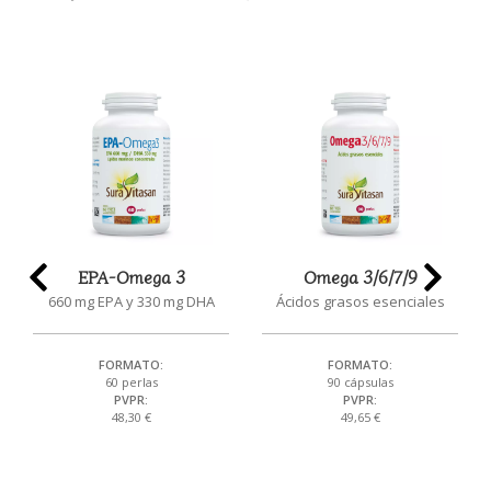
EPA-Omega 3
Omega 3/6/7/9
660 mg EPA y 330 mg DHA
Ácidos grasos esenciales
FORMATO:
FORMATO:
60 perlas
90 cápsulas
PVPR:
PVPR:
48,30 €
49,65 €