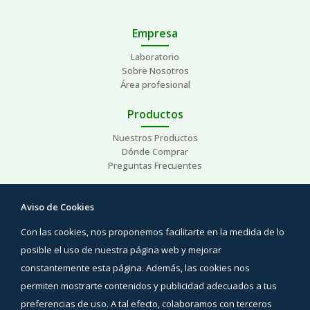
Empresa
Laboratorio
Sobre Nosotros
Área profesional
Productos
Nuestros Productos
Dónde Comprar
Preguntas Frecuentes
Ayuda
Aviso de Cookies
Preguntas Frecuentes
Con las cookies, nos proponemos facilitarte en la medida de lo
Áreas de interés
Contacto
posible el uso de nuestra página web y mejorar
constantemente esta página. Además, las cookies nos
Síguenos
permiten mostrarte contenidos y publicidad adecuados a tus
Facebook
preferencias de uso. A tal efecto, colaboramos con terceros