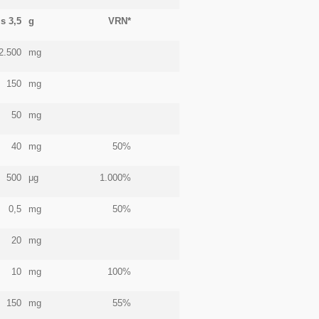
s 3,5
g
VRN*
2.500
mg
150
mg
50
mg
40
mg
50%
500
μg
1.000%
0,5
mg
50%
20
mg
10
mg
100%
150
mg
55%