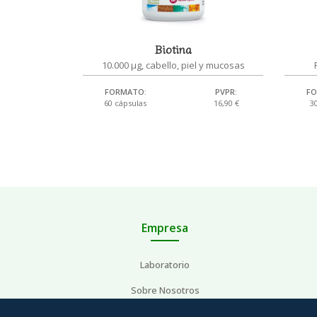
Biotina
10.000 μg, cabello, piel y mucosas
FORMATO:
PVPR:
FO
60 cápsulas
16,90 €
3
Empresa
Laboratorio
Sobre Nosotros
Área profesional