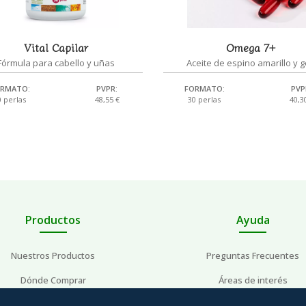
Vital Capilar
Omega 7+
Fórmula para cabello y uñas
Aceite de espino amarillo y g
RMATO:
PVPR:
FORMATO:
PVP
0 perlas
48,55 €
30 perlas
40,3
Productos
Ayuda
Nuestros Productos
Preguntas Frecuentes
Dónde Comprar
Áreas de interés
Preguntas Frecuentes
Contacto