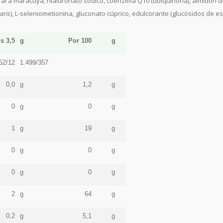
 a maracuyá, hialuronato sódico, coenzima Q10 (ubiquinona), almidón de maí
aris
), L-seleniometionina, gluconato cúprico, edulcorante (glucósidos de e
s 3,5
g
Por 100
g
52/12
1.499/357
0,0
g
1,2
g
0
g
0
g
1
g
19
g
0
g
0
g
0
g
0
g
2
g
64
g
0,2
g
5,1
g