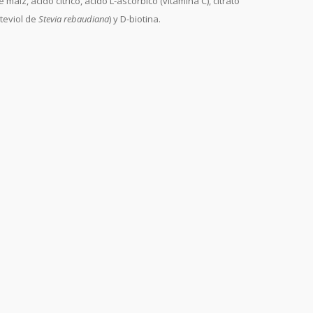
z, ácido cítrico, ácido L-ascórbico (vitamina C), citrato
steviol de
Stevia rebaudiana
) y D-biotina.