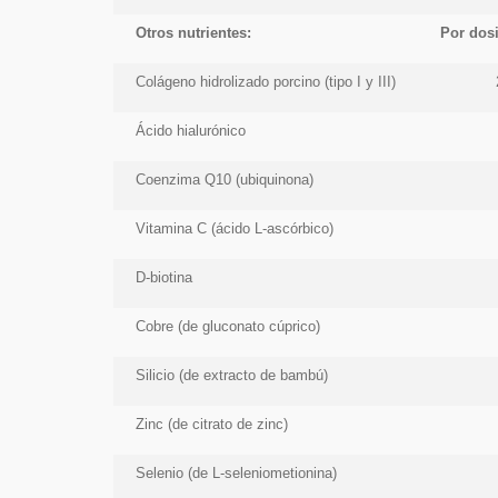
Otros nutrientes:
Por dosi
Colágeno hidrolizado porcino (tipo I y III)
Ácido hialurónico
Coenzima Q10 (ubiquinona)
Vitamina C (ácido L-ascórbico)
D-biotina
Cobre (de gluconato cúprico)
Silicio (de extracto de bambú)
Zinc (de citrato de zinc)
Selenio (de L-seleniometionina)