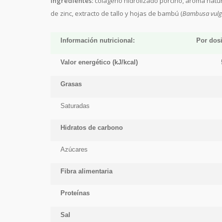
Ingredientes
:
colágeno hidrolizado porcino, aroma natural
de zinc, extracto de tallo y hojas de bambú (
Bambusa vulg
Información nutricional:
Por dosi
Valor energético (kJ/kcal)
Grasas
Saturadas
Hidratos de carbono
Azúcares
Fibra alimentaria
Proteínas
Sal