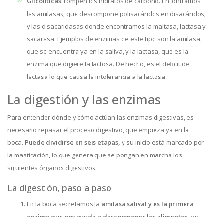
Glicolíticas
: rompen los hidratos de carbono. Encontramos
las amilasas, que descompone polisacáridos en disacáridos,
y las disacaridasas donde encontramos la maltasa, lactasa y
sacarasa. Ejemplos de enzimas de este tipo son la amilasa,
que se encuentra ya en la saliva, y la lactasa, que es la
enzima que digiere la lactosa. De hecho, es el déficit de
lactasa lo que causa la intolerancia a la lactosa.
La digestión y las enzimas
Para entender dónde y cómo actúan las enzimas digestivas, es
necesario repasar el proceso digestivo, que empieza ya en la
boca.
Puede dividirse en seis etapas,
y su inicio está marcado por
la masticación, lo que genera que se pongan en marcha los
siguientes órganos digestivos.
La digestión, paso a paso
En la boca secretamos la
amilasa salival y es la primera
enzima que nos ayuda a descomponer los alimentos,
en