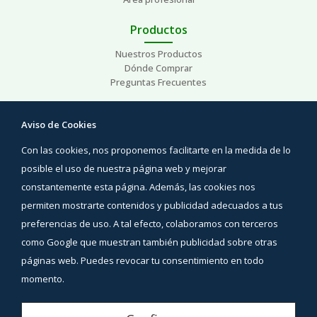
Productos
Nuestros Productos
Dónde Comprar
Preguntas Frecuentes
Ayuda
Aviso de Cookies
Preguntas Frecuentes
Con las cookies, nos proponemos facilitarte en la medida de lo
Áreas de interés
Contacto
posible el uso de nuestra página web y mejorar
constantemente esta página. Además, las cookies nos
Síguenos
permiten mostrarte contenidos y publicidad adecuados a tus
Facebook
preferencias de uso. A tal efecto, colaboramos con terceros
Instagram
como Google que muestran también publicidad sobre otras
YouTube
páginas web. Puedes revocar tu consentimiento en todo
momento.
Aviso Legal