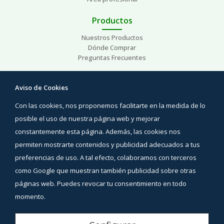
Productos
Nuestros Productos
Dónde Comprar
Preguntas Frecuentes
Ayuda
Aviso de Cookies
Preguntas Frecuentes
Con las cookies, nos proponemos facilitarte en la medida de lo
Áreas de interés
Contacto
posible el uso de nuestra página web y mejorar
constantemente esta página. Además, las cookies nos
Síguenos
permiten mostrarte contenidos y publicidad adecuados a tus
Facebook
preferencias de uso. A tal efecto, colaboramos con terceros
Instagram
como Google que muestran también publicidad sobre otras
YouTube
páginas web. Puedes revocar tu consentimiento en todo
momento.
Aviso Legal