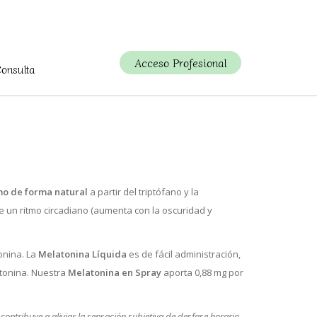
Acceso Profesional
Consulta
mo de forma natural
a partir del triptófano y la
ue un ritmo circadiano (aumenta con la oscuridad y
onina. La
Melatonina Líquida
es de fácil administración,
atonina. Nuestra
Melatonina en Spray
aporta 0,88 mg por
contribuye a aliviar la sensación subjetiva de desfase horario