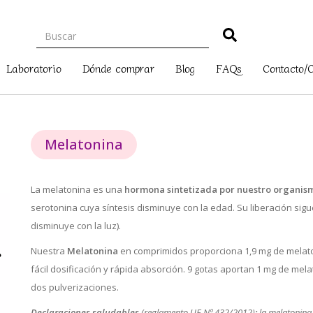
Laboratorio
Dónde comprar
Blog
FAQs
Contacto/
Melatonina
La melatonina es una
hormona sintetizada por nuestro organis
serotonina cuya síntesis disminuye con la edad. Su liberación sig
disminuye con la luz).
Nuestra
Melatonina
en comprimidos proporciona 1,9 mg de melat
fácil dosificación y rápida absorción. 9 gotas aportan 1 mg de mel
dos pulverizaciones.
Declaraciones saludables
(reglamento UE Nº 432/2012)
:
la melatonina 