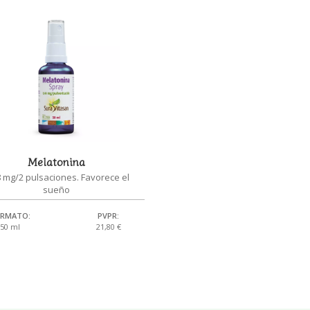
Melatonina
8 mg/2 pulsaciones. Favorece el
sueño
RMATO:
PVPR:
50 ml
21,80 €