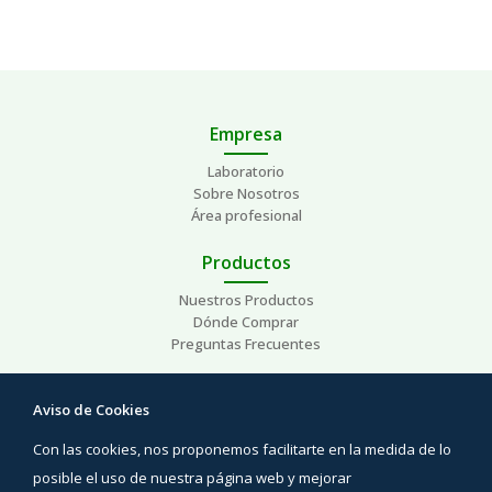
Empresa
Laboratorio
Sobre Nosotros
Área profesional
Productos
Nuestros Productos
Dónde Comprar
Preguntas Frecuentes
Ayuda
Aviso de Cookies
Preguntas Frecuentes
Con las cookies, nos proponemos facilitarte en la medida de lo
Áreas de interés
Contacto
posible el uso de nuestra página web y mejorar