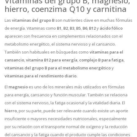
Vitaminas del grupo B, magnesio,
hierro, coenzima Q10 y carnitina
Las
vitaminas del grupo B
son nutrientes clave en muchas fórmulas
de energía. Vitaminas como
B1
,
B2
,
B3
,
B5
,
B6
,
B12
y
ácido fólico
aparecen con frecuencia en complementos relacionados con el
metabolismo energético, el sistema nervioso y el cansancio.
También son habituales en búsquedas como
vitaminas para el
cansancio
,
vitamina B12 para energía
,
complejo B para fatiga
,
vitaminas del grupo B para el metabolismo energético
y
vitaminas para el rendimiento diario
.
El
magnesio
es uno de los minerales más utilizados en fórmulas
para energía, cansancio y función muscular. También se relaciona
con el sistema nervioso, la fatiga ocasional y la vitalidad diaria. El
hierro
, por su parte, puede ser relevante cuando existe un aporte
insuficiente o mayores necesidades nutricionales, especialmente
por su relación con el transporte normal de oxígeno y la reducción
del cansancio y la fatiga cuando el producto cumple las condiciones