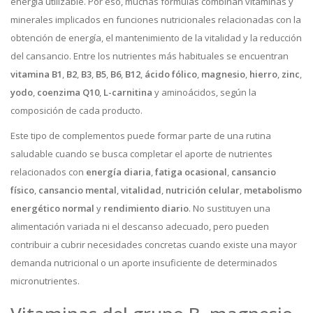
energía utilizable. Por eso, muchas fórmulas combinan vitaminas y
minerales implicados en funciones nutricionales relacionadas con la
obtención de energía, el mantenimiento de la vitalidad y la reducción
del cansancio. Entre los nutrientes más habituales se encuentran
vitamina B1
,
B2
,
B3
,
B5
,
B6
,
B12
,
ácido fólico
,
magnesio
,
hierro
,
zinc
,
yodo
,
coenzima Q10
,
L-carnitina
y aminoácidos, según la
composición de cada producto.
Este tipo de complementos puede formar parte de una rutina
saludable cuando se busca completar el aporte de nutrientes
relacionados con
energía diaria
,
fatiga ocasional
,
cansancio
físico
,
cansancio mental
,
vitalidad
,
nutrición celular
,
metabolismo
energético normal
y
rendimiento diario
. No sustituyen una
alimentación variada ni el descanso adecuado, pero pueden
contribuir a cubrir necesidades concretas cuando existe una mayor
demanda nutricional o un aporte insuficiente de determinados
micronutrientes.