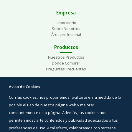
Empresa
Laboratorio
Sobre Nosotros
Área profesional
Productos
Nuestros Productos
Dónde Comprar
Preguntas Frecuentes
Ayuda
Aviso de Cookies
Preguntas Frecuentes
Con las cookies, nos proponemos facilitarte en la medida de lo
Áreas de interés
Contacto
posible el uso de nuestra página web y mejorar
constantemente esta página. Además, las cookies nos
Síguenos
permiten mostrarte contenidos y publicidad adecuados a tus
Facebook
preferencias de uso. A tal efecto, colaboramos con terceros