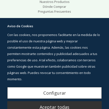
Nuestros Productos
Dónde Comprar
Preguntas Frecuentes
Ayuda
Aviso de Cookies
Preguntas Frecuentes
Con las cookies, nos proponemos facilitarte en la medida de lo
Áreas de interés
Contacto
posible el uso de nuestra página web y mejorar
constantemente esta página. Además, las cookies nos
Síguenos
permiten mostrarte contenidos y publicidad adecuados a tus
Facebook
preferencias de uso. A tal efecto, colaboramos con terceros
Instagram
como Google que muestran también publicidad sobre otras
YouTube
páginas web. Puedes revocar tu consentimiento en todo
momento.
Aviso Legal
Configurar
Política de Privacidad
Aceptar todas
Política de Cookies