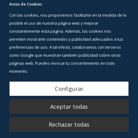
Aviso de Cookies
Preguntas Frecuentes
Con las cookies, nos proponemos facilitarte en la medida de lo
Áreas de interés
Contacto
posible el uso de nuestra página web y mejorar
constantemente esta página. Además, las cookies nos
Síguenos
permiten mostrarte contenidos y publicidad adecuados a tus
Facebook
preferencias de uso. A tal efecto, colaboramos con terceros
Instagram
como Google que muestran también publicidad sobre otras
YouTube
páginas web. Puedes revocar tu consentimiento en todo
momento.
Aviso Legal
Configurar
Política de Privacidad
Aceptar todas
Política de Cookies
Copyright © 2026 Sura Vitasan. Todos los derechos reservados
Rechazar todas