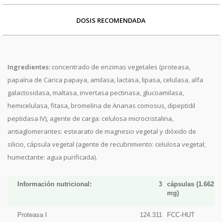
DOSIS RECOMENDADA
Ingredientes:
concentrado de enzimas vegetales (proteasa,
papaína de Carica papaya, amilasa, lactasa, lipasa, celulasa, alfa
galactosidasa, maltasa, invertasa pectinasa, glucoamilasa,
hemicelulasa, fitasa, bromelina de Ananas comosus, dipeptidil
peptidasa IV), agente de carga: celulosa microcristalina,
antiaglomerantes: estearato de magnesio vegetal y dióxido de
silicio, cápsula vegetal (agente de recubrimiento: celulosa vegetal;
humectante: agua purificada).
Información nutricional:
3
cápsulas (1.662
mg)
Proteasa I
124.311
FCC-HUT