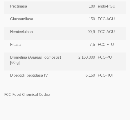
Pectinasa
180
endo-PGU
Glucoamilasa
150
FCC-AGU
Hemicelulasa
99,9
FCC-AGU
Fitasa
7,5
FCC-FTU
Bromelina (
Ananas comosus
)
2.160.000
FCC-PU
[60 g]
Dipeptidil peptidasa IV
6.150
FCC-HUT
FCC: Food Chemical Codex