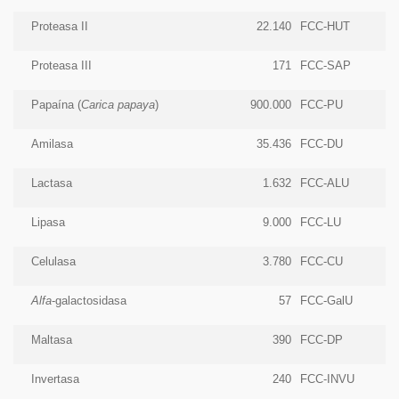
Proteasa II
22.140
FCC-HUT
Proteasa III
171
FCC-SAP
Papaína (
Carica papaya
)
900.000
FCC-PU
Amilasa
35.436
FCC-DU
Lactasa
1.632
FCC-ALU
Lipasa
9.000
FCC-LU
Celulasa
3.780
FCC-CU
Alfa
-galactosidasa
57
FCC-GalU
Maltasa
390
FCC-DP
Invertasa
240
FCC-INVU