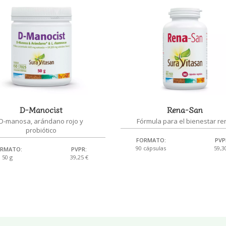
D-Manocist
Rena-San
D-manosa, arándano rojo y
Fórmula para el bienestar re
probiótico
FORMATO:
PVP
90 cápsulas
59,3
RMATO:
PVPR:
50 g
39,25 €