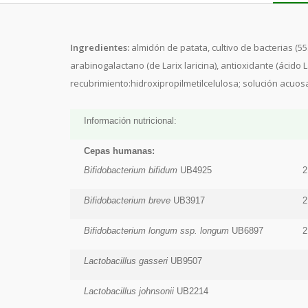
Ingredientes:
almidón de patata, cultivo de bacterias (55
arabinogalactano (de Larix laricina), antioxidante (ácid
recubrimiento:hidroxipropilmetilcelulosa; solución acuosa
Información nutricional:
Cepas humanas:
Bifidobacterium bifidum
UB4925
2
Bifidobacterium breve
UB3917
2
Bifidobacterium longum ssp. longum
UB6897
2
Lactobacillus gasseri
UB9507
Lactobacillus johnsonii
UB2214