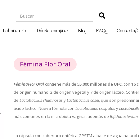
Laboratorio
Dónde comprar
Blog
FAQs
Contacto/
Fémina Flor Oral
FéminaFlor Oral
contiene más de
55.000 millones de UFC
, con
16 
de origen humano, 2 de origen vegetal y 7 de origen lácteo. Conti
de
Lactobacillus rhamnosus
y
Lactobacillus casei
, que son predominan
ácido láctico. Nueva fórmula con
Lactobacillus crispatus
y
Lactobacill
más comunes en la microbiota vaginal, además de
Bifidobacterium
La cápsula con cobertura entérica GPSTM a base de agua natural (