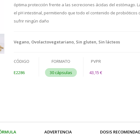
óptima protección frente a las secreciones ácidas del estómago. 
el pH intestinal, permitiendo que todo el contenido de probióticos d
sufrir ningún daño
Vegano, Ovolactovegetariano, Sin gluten, Sin lácteos
CÓDIGO
FORMATO
PVPR
E2286
30 cápsulas
43,15 €
ÓRMULA
ADVERTENCIA
DOSIS RECOMENDA