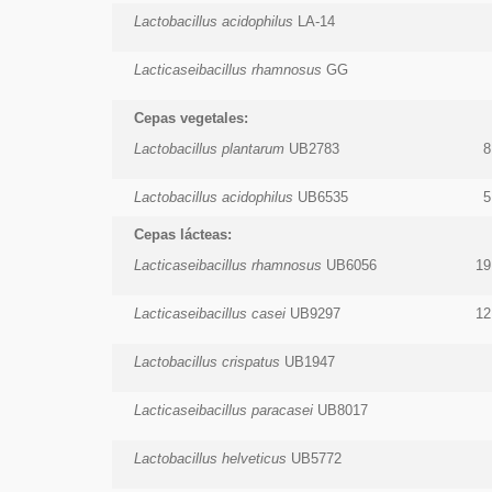
Lactobacillus acidophilus
LA-14
Lacticaseibacillus rhamnosus
GG
Cepas vegetales:
Lactobacillus plantarum
UB2783
8
Lactobacillus acidophilus
UB6535
5
Cepas lácteas:
Lacticaseibacillus rhamnosus
UB6056
19
Lacticaseibacillus casei
UB9297
12
Lactobacillus crispatus
UB1947
Lacticaseibacillus paracasei
UB8017
Lactobacillus helveticus
UB5772