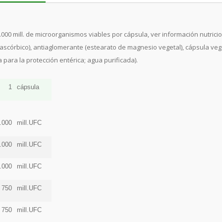
.000 mill. de microorganismos viables por cápsula, ver información nutriciona
o Lascórbico), antiaglomerante (estearato de magnesio vegetal), cápsula v
 para la protección entérica; agua purificada).
1
cápsula
.000
mill.UFC
.000
mill.UFC
.000
mill.UFC
750
mill.UFC
750
mill.UFC