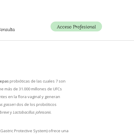
Acceso Profesional
Consulta
cepas
probióticas de las cuales 7 son
ene más de 31.000 millones de UFCs
tes en la flora vaginal y generan
us gasseri
dos de los probióticos
 breve
y
Lactobacillus johnsonii.
Gastric Protective System) ofrece una