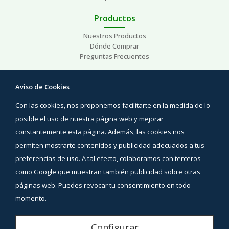
Productos
Nuestros Productos
Dónde Comprar
Preguntas Frecuentes
Ayuda
Aviso de Cookies
Preguntas Frecuentes
Con las cookies, nos proponemos facilitarte en la medida de lo
Áreas de interés
Contacto
posible el uso de nuestra página web y mejorar
constantemente esta página. Además, las cookies nos
Síguenos
permiten mostrarte contenidos y publicidad adecuados a tus
Facebook
preferencias de uso. A tal efecto, colaboramos con terceros
Instagram
como Google que muestran también publicidad sobre otras
YouTube
páginas web. Puedes revocar tu consentimiento en todo
momento.
Aviso Legal
Configurar