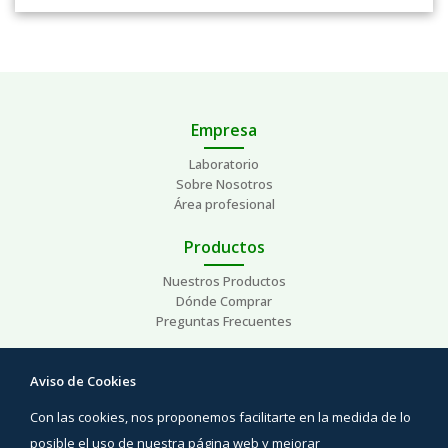
Empresa
Laboratorio
Sobre Nosotros
Área profesional
Productos
Nuestros Productos
Dónde Comprar
Preguntas Frecuentes
Ayuda
Aviso de Cookies
Preguntas Frecuentes
Con las cookies, nos proponemos facilitarte en la medida de lo
Áreas de interés
Contacto
posible el uso de nuestra página web y mejorar