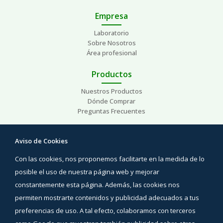
Empresa
Laboratorio
Sobre Nosotros
Área profesional
Productos
Nuestros Productos
Dónde Comprar
Preguntas Frecuentes
Ayuda
Aviso de Cookies
Preguntas Frecuentes
Con las cookies, nos proponemos facilitarte en la medida de lo
Áreas de interés
Contacto
posible el uso de nuestra página web y mejorar
constantemente esta página. Además, las cookies nos
Síguenos
permiten mostrarte contenidos y publicidad adecuados a tus
Facebook
preferencias de uso. A tal efecto, colaboramos con terceros
Instagram