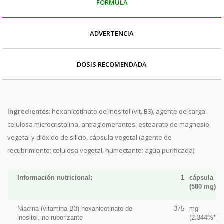
FÓRMULA
ADVERTENCIA
DOSIS RECOMENDADA
Ingredientes:
hexanicotinato de inositol (vit. B3), agente de carga:
celulosa microcristalina, antiaglomerantes: estearato de magnesio
vegetal y dióxido de silicio, cápsula vegetal (agente de
recubrimiento: celulosa vegetal; humectante: agua purificada).
Información nutricional:
1
cápsula
(580 mg)
Niacina (vitamina B3) hexanicotinato de
375
mg
inositol, no ruborizante
(2.344%*)