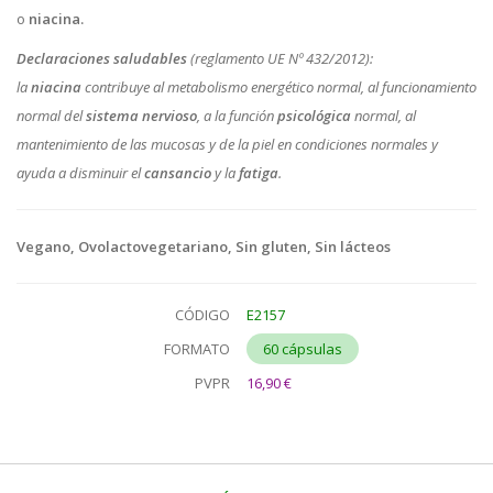
o
niacina.
Declaraciones saludables
(reglamento UE Nº 432/2012):
la
niacina
contribuye al metabolismo energético normal, al funcionamiento
normal del
sistema nervioso
, a la función
psicológica
normal, al
mantenimiento de las mucosas y de la piel en condiciones normales y
ayuda a disminuir el
cansancio
y la
fatiga
.
Vegano, Ovolactovegetariano, Sin gluten, Sin lácteos
CÓDIGO
E2157
FORMATO
60 cápsulas
PVPR
16,90 €