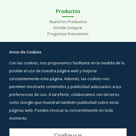
Productos
Nuestros Productos
Dónde Comprar
Preguntas Frecuentes
Ayuda
Aviso de Cookies
Preguntas Frecuentes
Con las cookies, nos proponemos facilitarte en la medida de lo
Áreas de interés
Contacto
posible el uso de nuestra página web y mejorar
constantemente esta página. Además, las cookies nos
Síguenos
permiten mostrarte contenidos y publicidad adecuados a tus
Facebook
preferencias de uso. A tal efecto, colaboramos con terceros
Instagram
como Google que muestran también publicidad sobre otras
YouTube
páginas web. Puedes revocar tu consentimiento en todo
momento.
Aviso Legal
Configurar