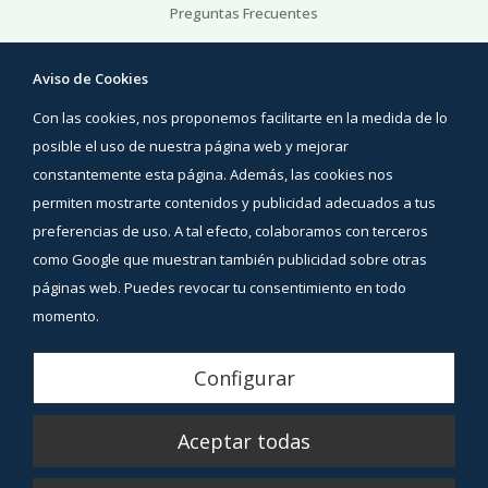
Preguntas Frecuentes
Ayuda
Aviso de Cookies
Preguntas Frecuentes
Con las cookies, nos proponemos facilitarte en la medida de lo
Áreas de interés
Contacto
posible el uso de nuestra página web y mejorar
constantemente esta página. Además, las cookies nos
Síguenos
permiten mostrarte contenidos y publicidad adecuados a tus
Facebook
preferencias de uso. A tal efecto, colaboramos con terceros
Instagram
como Google que muestran también publicidad sobre otras
YouTube
páginas web. Puedes revocar tu consentimiento en todo
momento.
Aviso Legal
Configurar
Política de Privacidad
Aceptar todas
Política de Cookies