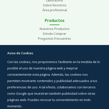
Laboratorio
Sobre Nosotros
Área profesional
Productos
Nuestros Productos
Dónde Comprar
Preguntas Frecuentes
Ayuda
Aviso de Cookies
Preguntas Frecuentes
Con las cookies, nos proponemos facilitarte en la medida de lo
Áreas de interés
Contacto
posible el uso de nuestra página web y mejorar
constantemente esta página. Además, las cookies nos
Síguenos
permiten mostrarte contenidos y publicidad adecuados a tus
Facebook
preferencias de uso. A tal efecto, colaboramos con terceros
Instagram
como Google que muestran también publicidad sobre otras
YouTube
páginas web. Puedes revocar tu consentimiento en todo
momento.