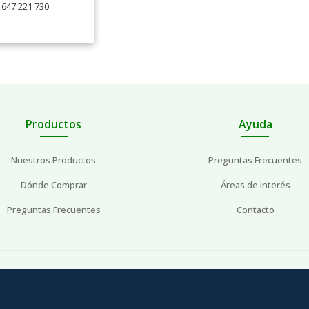
647 221 730
Productos
Ayuda
Nuestros Productos
Preguntas Frecuentes
Dónde Comprar
Áreas de interés
Preguntas Frecuentes
Contacto
Aviso Legal
Política de Privacidad
Política de Cookies
Copyright © 2026 Sura Vitasan. Todos los derechos reservados