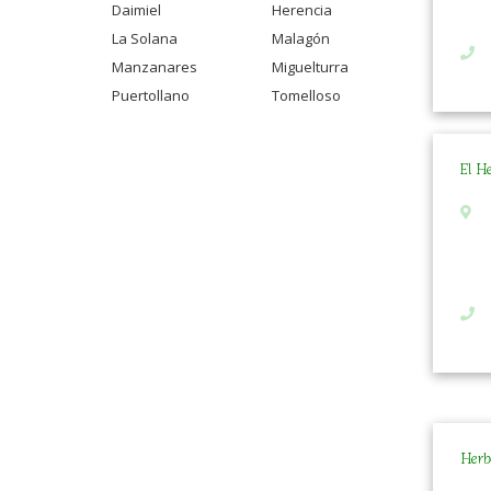
Daimiel
Herencia
La Solana
Malagón
Manzanares
Miguelturra
Puertollano
Tomelloso
El He
Herb