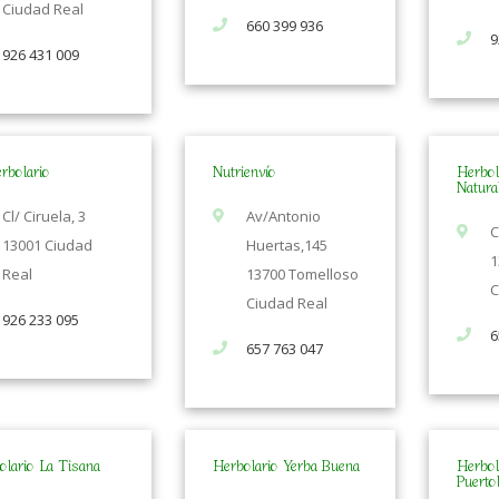
Ciudad Real
660 399 936
9
926 431 009
rbolario
Nutrienvío
Herbola
Natura
Cl/ Ciruela, 3
Av/Antonio
C
13001 Ciudad
Huertas,145
1
Real
13700 Tomelloso
C
Ciudad Real
926 233 095
6
657 763 047
olario La Tisana
Herbolario Yerba Buena
Herbol
Puerto