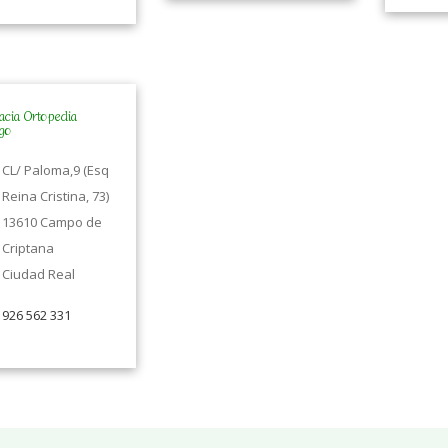
acia Ortopedia
go
CL/ Paloma,9 (Esq
Reina Cristina, 73)
13610 Campo de
Criptana
Ciudad Real
926 562 331