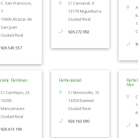
C. San Francisco,
C/ Carnaval, 9
A
7
13170 Miguelturra
M
13600 Alcázar de
Ciudad Real
1
San Juan
C
926 272 092
Ciudad Real
9
926 545 557
olario Herdiman
Herbodaimiel
Herbol
Aloe
C/ Carrilejos, 23
C/ Monescillo, 15
C
13200
13250 Daimiel
1
Manzanares
Ciudad Real
R
Ciudad Real
926 163 090
9
926 613 190