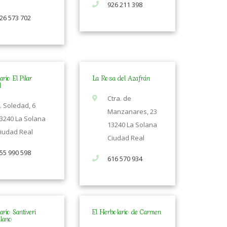
926 211 398
26 573 702
rio El Pilar
La Rosa del Azafrán
l
Ctra. de
. Soledad, 6
Manzanares, 23
3240 La Solana
13240 La Solana
iudad Real
Ciudad Real
55 990 598
616 570 934
ario Santiveri
El Herbolario de Carmen
llano