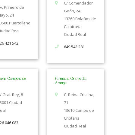
C/ Comendador
v. Primero de
Girón, 24
ayo, 24
13260 Bolaños de
3500 Puertollano
Calatrava
iudad Real
Ciudad Real
26 421 542
649 543 281
ario Campos de
Farmacia Ortopedia
Arango
/ Gral. Rey, 8
C. Reina Cristina,
3001 Ciudad
71
eal
13610 Campo de
Criptana
26 046 083
Ciudad Real