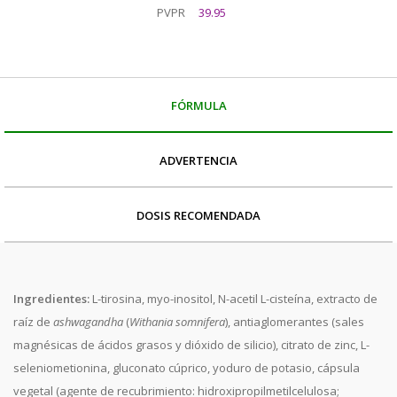
PVPR
39.95
FÓRMULA
ADVERTENCIA
DOSIS RECOMENDADA
Ingredientes:
L-tirosina, myo-inositol, N-acetil L-cisteína, extracto de
raíz de
ashwagandha
(
Withania
somnifera
), antiaglomerantes (sales
magnésicas de ácidos grasos y dióxido de silicio), citrato de zinc, L-
seleniometionina, gluconato cúprico, yoduro de potasio, cápsula
vegetal (agente de recubrimiento: hidroxipropilmetilcelulosa;