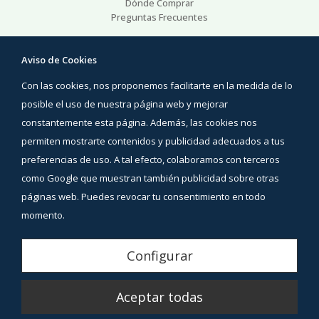
Dónde Comprar
Preguntas Frecuentes
Ayuda
Aviso de Cookies
Preguntas Frecuentes
Con las cookies, nos proponemos facilitarte en la medida de lo
Áreas de interés
Contacto
posible el uso de nuestra página web y mejorar
constantemente esta página. Además, las cookies nos
Síguenos
permiten mostrarte contenidos y publicidad adecuados a tus
Facebook
preferencias de uso. A tal efecto, colaboramos con terceros
Instagram
como Google que muestran también publicidad sobre otras
YouTube
páginas web. Puedes revocar tu consentimiento en todo
momento.
Aviso Legal
Configurar
Política de Privacidad
Aceptar todas
Política de Cookies