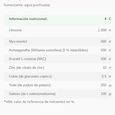
humectante: agua purificada).
Información nutricional:
4
Cáp
l-tirosina
1.000
mg
Myo-inositol
600
mg
Ashwagandha
(
Withania somnifera
) (5 % witanólidos)
500
mg
N-acetil L-cisteína (NAC)
500
mg
Zinc (de citrato de zinc)
10
mg
Cobre (de gluconato cúprico)
0,5
mg
Yodo (de yoduro de potasio)
250
μg
Selenio (de L-seleniometionina)
100
μg
*VRN: valor de referencia de nutrientes en %.