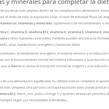
 y minerales para completar la diet
e las áreas más amplias dentro de los complementos alimenticios. Estos
 el estilo de vida, la exposición solar, el nivel de actividad física, las et
vitamínicos
,
vitaminas y minerales
, suplementos de micronutrientes o f
mina C
,
vitamina D
,
vitamina B12
,
vitamina A
,
vitamina E
,
vitamina K
,
vit
tasio
y otros nutrientes esenciales. También pueden encontrarse fórmula
bello, uñas, metabolismo energético y bienestar diario.
rientados al metabolismo energético, el sistema nervioso y la reducción 
 con el funcionamiento normal del sistema inmunitario y la protección cel
s que el
hierro
se asocia al transporte normal de oxígeno y a la reducción 
de una alimentación equilibrada. Su utilidad está en completar el aporte 
la más completa. Una persona con baja exposición solar puede prestar m
tamina B12
, hierro, zinc, yodo u Omega 3; y quienes atraviesan periodos
, siempre según sus necesidades individuales.