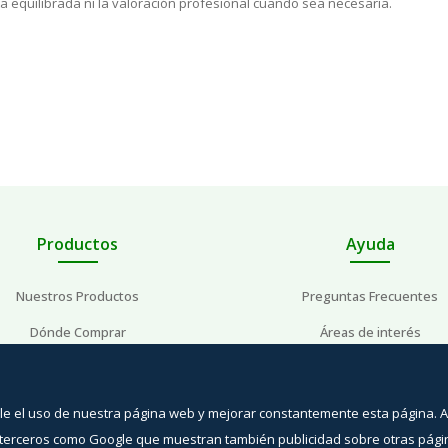
eta equilibrada ni la valoración profesional cuando sea necesaria.
Productos
Ayuda
Nuestros Productos
Preguntas Frecuentes
Dónde Comprar
Áreas de interés
Preguntas Frecuentes
Contacto
ible el uso de nuestra página web y mejorar constantemente esta página. 
n terceros como Google que muestran también publicidad sobre otras pág