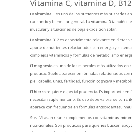
Vitamina C, vitamina D, B12,
La
vitamina C
es uno de los nutrientes más buscados en 
cansancio y bienestar general. La
vitamina D
también tie
muscular y situaciones de baja exposición solar.
La
vitamina B12
es especialmente relevante en dietas v
aporte de nutrientes relacionados con energía y sistema 
complejos vitamínicos y fórmulas de metabolismo energé
El
magnesio
es uno de los minerales más utilizados en co
producto. Suele aparecer en fórmulas relacionadas con m
piel, cabello, uñas, fertilidad, función cognitiva y metab
El
hierro
requiere especial prudencia. Es importante en f
necesitan suplementarlo. Su uso debe valorarse con cri
aparece con frecuencia en fórmulas antioxidantes, inmunit
Sura Vitasan reúne complementos con
vitaminas
,
miner
nutricionales. Son productos para quienes buscan apoy