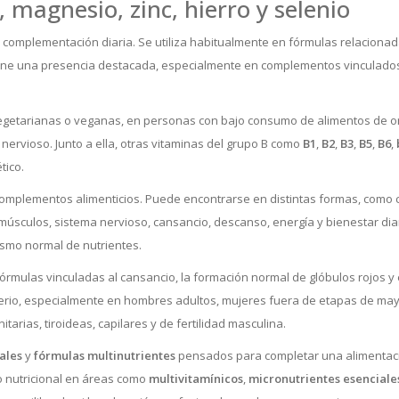
 magnesio, zinc, hierro y selenio
complementación diaria. Se utiliza habitualmente en fórmulas relacionada
ne una presencia destacada, especialmente en complementos vinculados al
egetarianas o veganas, en personas con bajo consumo de alimentos de ori
nervioso. Junto a ella, otras vitaminas del grupo B como
B1
,
B2
,
B3
,
B5
,
B6
,
tico.
mplementos alimenticios. Puede encontrarse en distintas formas, como citr
úsculos, sistema nervioso, cansancio, descanso, energía y bienestar diar
olismo normal de nutrientes.
órmulas vinculadas al cansancio, la formación normal de glóbulos rojos y
terio, especialmente en hombres adultos, mujeres fuera de etapas de ma
arias, tiroideas, capilares y de fertilidad masculina.
ales
y
fórmulas multinutrientes
pensados para completar una alimentaci
o nutricional en áreas como
multivitamínicos
,
micronutrientes esenciale