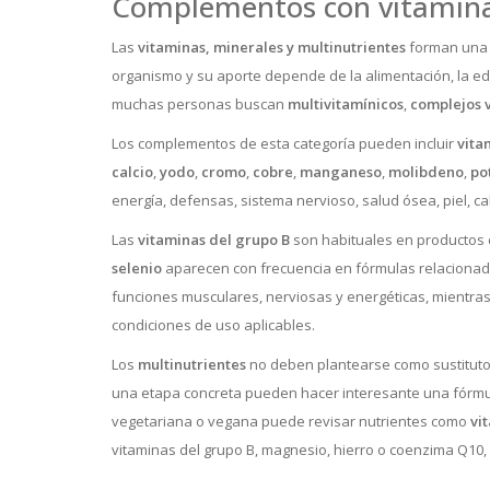
Complementos con vitaminas
Las
vitaminas, minerales y multinutrientes
forman una d
organismo y su aporte depende de la alimentación, la edad,
muchas personas buscan
multivitamínicos
,
complejos 
Los complementos de esta categoría pueden incluir
vita
calcio
,
yodo
,
cromo
,
cobre
,
manganeso
,
molibdeno
,
po
energía, defensas, sistema nervioso, salud ósea, piel, ca
Las
vitaminas del grupo B
son habituales en productos o
selenio
aparecen con frecuencia en fórmulas relacionadas
funciones musculares, nerviosas y energéticas, mientra
condiciones de uso aplicables.
Los
multinutrientes
no deben plantearse como sustitutos 
una etapa concreta pueden hacer interesante una fórmu
vegetariana o vegana puede revisar nutrientes como
vi
vitaminas del grupo B, magnesio, hierro o coenzima Q10