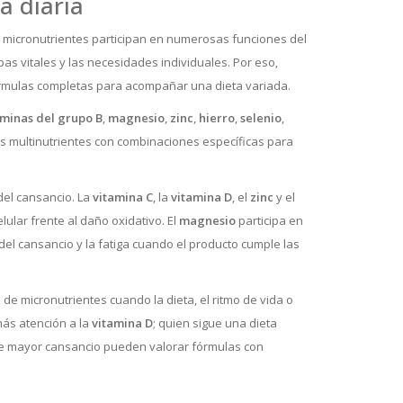
a diaria
 micronutrientes participan en numerosas funciones del
apas vitales y las necesidades individuales. Por eso,
órmulas completas para acompañar una dieta variada.
aminas del grupo B
,
magnesio
,
zinc
,
hierro
,
selenio
,
s multinutrientes con combinaciones específicas para
del cansancio. La
vitamina C
, la
vitamina D
, el
zinc
y el
ular frente al daño oxidativo. El
magnesio
participa en
del cansancio y la fatiga cuando el producto cumple las
de micronutrientes cuando la dieta, el ritmo de vida o
ás atención a la
vitamina D
; quien sigue una dieta
 de mayor cansancio pueden valorar fórmulas con