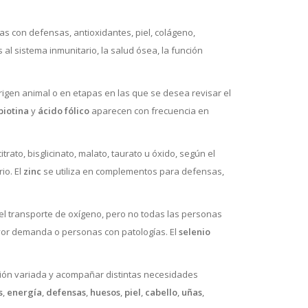
s con defensas, antioxidantes, piel, colágeno,
 sistema inmunitario, la salud ósea, la función
gen animal o en etapas en las que se desea revisar el
biotina
y
ácido fólico
aparecen con frecuencia en
ato, bisglicinato, malato, taurato u óxido, según el
io. El
zinc
se utiliza en complementos para defensas,
 el transporte de oxígeno, pero no todas las personas
yor demanda o personas con patologías. El
selenio
ón variada y acompañar distintas necesidades
s
,
energía
,
defensas
,
huesos
,
piel
,
cabello
,
uñas
,