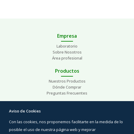
Empresa
Laboratorio
Sobre Nosotros
Área profesional
Productos
Nuestros Productos
Dónde Comprar
Preguntas Frecuentes
Ayuda
Aviso de Cookies
Preguntas Frecuentes
Con las cookies, nos proponemos facilitarte en la medida de lo
Áreas de interés
Contacto
posible el uso de nuestra página web y mejorar