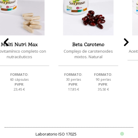
Beta Caroteno
Omega 7+
n
Complejo de carotenoides
Aceite de espino amarillo y go
mixtos. Natural
FORMATO:
30 perlas
FORMATO:
FORMATO:
PVPR:
30 perlas
90 perlas
40,30 €
PVPR:
PVPR:
17,85 €
35,50 €
torio ISO 17025
Identidad 