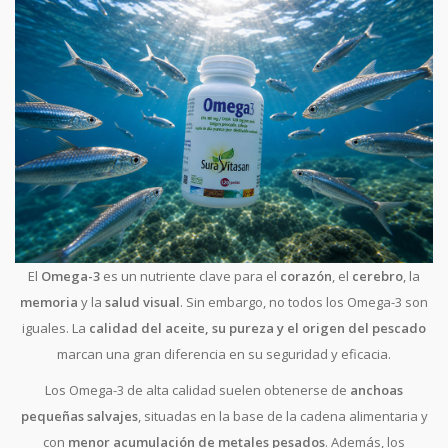
El
Omega-3
es un nutriente clave para el
corazón
, el
cerebro
, la
memoria
y la
salud visual
. Sin embargo, no todos los Omega-3 son
iguales. La
calidad del aceite, su pureza y el origen del pescado
marcan una gran diferencia en su seguridad y eficacia.
Los Omega-3 de alta calidad suelen obtenerse de
anchoas
pequeñas salvajes
, situadas en la base de la cadena alimentaria y
con
menor acumulación de metales pesados
. Además, los