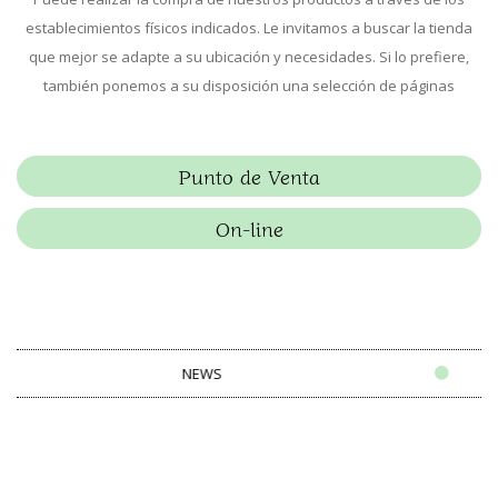
establecimientos físicos indicados. Le invitamos a buscar la tienda
que mejor se adapte a su ubicación y necesidades. Si lo prefiere,
también ponemos a su disposición una selección de páginas
Punto de Venta
On-line
NEWS
NE