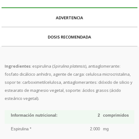
ADVERTENCIA
DOSIS RECOMENDADA
Ingredientes
: espirulina (
Spirulina platensis
), antiaglomerante:
fosfato dicálcico anhidro, agente de carga: celulosa microcristalina,
sopor te: carboximetilcelulosa, antiaglomerantes: dióxido de silicio y
estearato de magnesio vegetal, soporte: ácidos grasos (ácido
esteárico vegetal).
Información nutricional:
2
comprimidos
Espirulina *
2.000
mg