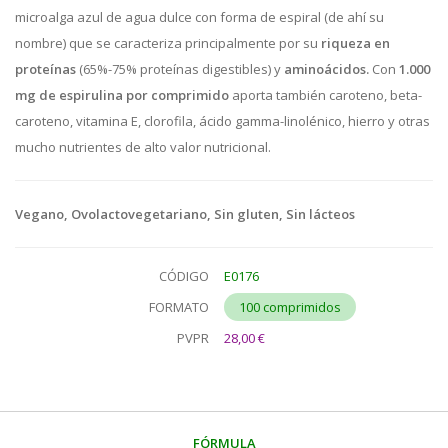
microalga azul de agua dulce con forma de espiral (de ahí su
nombre) que se caracteriza principalmente por su
riqueza en
proteínas
(65%-75% proteínas digestibles) y
aminoácidos.
Con
1.000
mg de espirulina por comprimido
aporta también caroteno, beta-
caroteno, vitamina E, clorofila, ácido gamma-linolénico, hierro y otras
mucho nutrientes de alto valor nutricional.
Vegano, Ovolactovegetariano, Sin gluten, Sin lácteos
CÓDIGO
E0176
FORMATO
100 comprimidos
PVPR
28,00 €
FÓRMULA