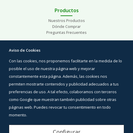
Productos
Nuestros Productos
Dónde Comprar
Preguntas Frecuentes
Ayuda
Aviso de Cookies
Preguntas Frecuentes
Con las cookies, nos proponemos facilitarte en la medida de lo
Áreas de interés
Contacto
posible el uso de nuestra página web y mejorar
constantemente esta página. Además, las cookies nos
Síguenos
permiten mostrarte contenidos y publicidad adecuados a tus
Facebook
preferencias de uso. A tal efecto, colaboramos con terceros
Instagram
como Google que muestran también publicidad sobre otras
YouTube
páginas web. Puedes revocar tu consentimiento en todo
momento.
Aviso Legal
Configurar