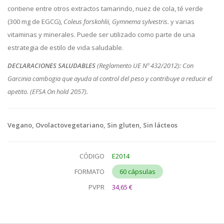
contiene entre otros extractos tamarindo, nuez de cola, té verde
(300 mg de EGCG),
Coleus forskohlii, Gymnema sylvestris.
y varias
vitaminas y minerales. Puede ser utilizado como parte de una
estrategia de estilo de vida saludable.
DECLARACIONES SALUDABLES
(Reglamento UE Nº 432/2012): Con
Garcinia cambogia que ayuda al control del peso y contribuye a reducir el
apetito. (EFSA On hold 2057).
Vegano, Ovolactovegetariano, Sin gluten, Sin lácteos
CÓDIGO
E2014
FORMATO
60 cápsulas
PVPR
34,65 €