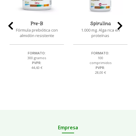
Pre-B
Spirulina
Fórmula prebiótica con
1.000 mg. Alga rica en
almidón resistente
proteínas
FORMATO:
FORMATO:
300 gramos
100
PVPR:
comprimidos
44,60 €
PVPR:
28,00 €
Empresa