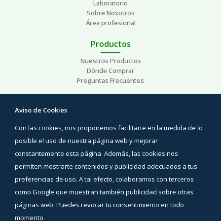
Laboratorio
Sobre Nosotros
Área profesional
Productos
Nuestros Productos
Dónde Comprar
Preguntas Frecuentes
Ayuda
Aviso de Cookies
Preguntas Frecuentes
Con las cookies, nos proponemos facilitarte en la medida de lo
Áreas de interés
Contacto
posible el uso de nuestra página web y mejorar
constantemente esta página. Además, las cookies nos
Síguenos
permiten mostrarte contenidos y publicidad adecuados a tus
Facebook
preferencias de uso. A tal efecto, colaboramos con terceros
Instagram
como Google que muestran también publicidad sobre otras
YouTube
páginas web. Puedes revocar tu consentimiento en todo
momento.