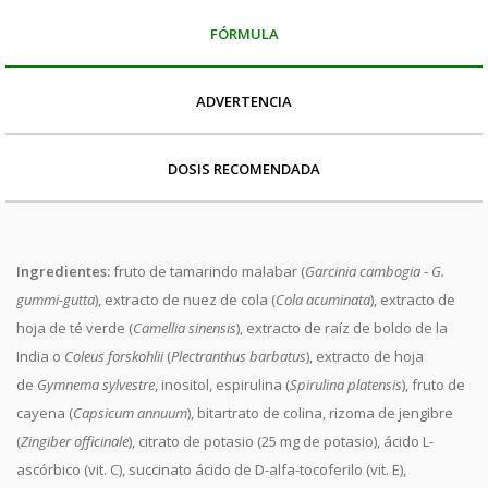
FÓRMULA
ADVERTENCIA
DOSIS RECOMENDADA
Ingredientes
:
fruto de tamarindo malabar (
Garcinia cambogia - G.
gummi-gutta
), extracto de nuez de cola (
Cola acuminata
), extracto de
hoja de té verde (
Camellia sinensis
), extracto de raíz de boldo de la
India o
Coleus forskohlii
(
Plectranthus barbatus
), extracto de hoja
de
Gymnema sylvestre
, inositol, espirulina (
Spirulina platensis
), fruto de
cayena (
Capsicum annuum
), bitartrato de colina, rizoma de jengibre
(
Zingiber officinale
), citrato de potasio (25 mg de potasio), ácido L-
ascórbico (vit. C), succinato ácido de D-alfa-tocoferilo (vit. E),