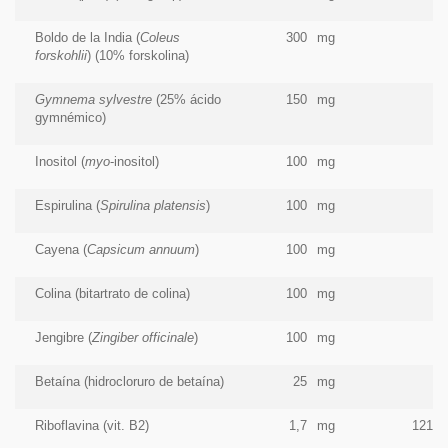
Boldo de la India (
Coleus
300
mg
forskohlii
) (10% forskolina)
Gymnema sylvestre
(25% ácido
150
mg
gymnémico)
Inositol (
myo
-inositol)
100
mg
Espirulina (
Spirulina platensis
)
100
mg
Cayena (
Capsicum annuum
)
100
mg
Colina (bitartrato de colina)
100
mg
Jengibre (
Zingiber officinale
)
100
mg
Betaína (hidrocloruro de betaína)
25
mg
Riboflavina (vit. B2)
1,7
mg
121%