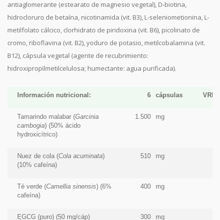
antiaglomerante (estearato de magnesio vegetal), D-biotina,
hidrocloruro de betaína, nicotinamida (vit. B3), L-seleniometionina, L-
metilfolato cálcico, clorhidrato de piridoxina (vit. B6), picolinato de
cromo, riboflavina (vit. B2), yoduro de potasio, metilcobalamina (vit.
B12), cápsula vegetal (agente de recubrimiento:
hidroxipropilmetilcelulosa; humectante: agua purificada).
Información nutricional:
6
cápsulas
VRN*
Tamarindo malabar (
Garcinia
1.500
mg
cambogia
) (50% ácido
hydroxicítrico)
Nuez de cola (
Cola acuminata
)
510
mg
(10% cafeína)
Té verde (
Camellia sinensis
) (6%
400
mg
cafeína)
EGCG (puro) (50 mg/cáp)
300
mg