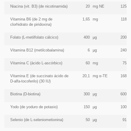
Niacina (vit. B3) (de nicotinamida)
20
mg NE
125%
Vitamina B6 (de 2 mg de
1,65
mg
118%
clorhidrato de piridoxina)
Folato (L-metilfolato cálcico)
400
µg
200%
Vitamina B12 (metilcobalamina)
6
µg
240%
Vitamina C (ácido L-ascórbico)
60
mg
75%
Vitamina E (de succinato ácido de
20,1
mg α-TE
168%
D-alfa-tocoferilo) (30 IU)
Biotina (D-biotina)
300
µg
600%
Yodo (de yoduro de potasio)
150
µg
100%
Selenio (de L-seleniometionina)
50
µg
91%