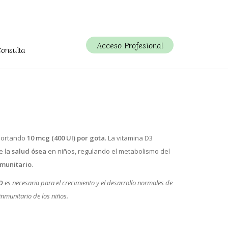
Acceso Profesional
Consulta
aportando
10 mcg (400 UI) por gota
. La vitamina D3
e la
salud ósea
en niños, regulando el metabolismo del
nmunitario
.
D
es necesaria para el crecimiento y el desarrollo normales de
inmunitario de los niños.