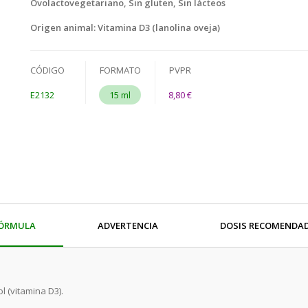
Ovolactovegetariano, Sin gluten, Sin lácteos
Origen animal: Vitamina D3 (lanolina oveja)
CÓDIGO
FORMATO
PVPR
E2132
15 ml
8,80 €
ÓRMULA
ADVERTENCIA
DOSIS RECOMENDA
l (vitamina D3).