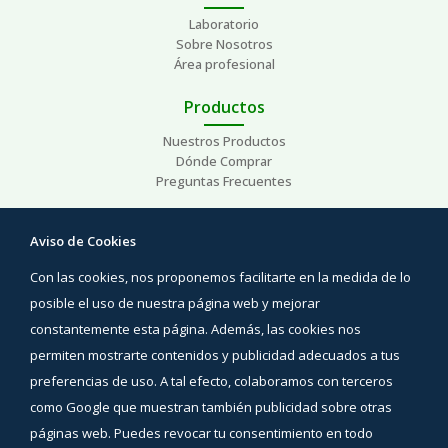
Laboratorio
Sobre Nosotros
Área profesional
Productos
Nuestros Productos
Dónde Comprar
Preguntas Frecuentes
Ayuda
Aviso de Cookies
Preguntas Frecuentes
Con las cookies, nos proponemos facilitarte en la medida de lo
Áreas de interés
Contacto
posible el uso de nuestra página web y mejorar
constantemente esta página. Además, las cookies nos
Síguenos
permiten mostrarte contenidos y publicidad adecuados a tus
Facebook
preferencias de uso. A tal efecto, colaboramos con terceros
Instagram
como Google que muestran también publicidad sobre otras
YouTube
páginas web. Puedes revocar tu consentimiento en todo