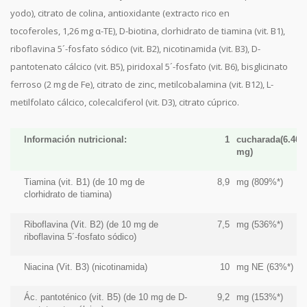
yodo), citrato de colina, antioxidante (extracto rico en
tocoferoles, 1,26 mg α-TE), D-biotina, clorhidrato de tiamina (vit. B1),
riboflavina 5´-fosfato sódico (vit. B2), nicotinamida (vit. B3), D-
pantotenato cálcico (vit. B5), piridoxal 5´-fosfato (vit. B6), bisglicinato
ferroso (2 mg de Fe), citrato de zinc, metilcobalamina (vit. B12), L-
metilfolato cálcico, colecalciferol (vit. D3), citrato cúprico.
Información nutricional:
1
cucharada(6.401
mg)
Tiamina (vit. B1) (de 10 mg de
8,9
mg (809%*)
clorhidrato de tiamina)
Riboflavina (Vit. B2) (de 10 mg de
7,5
mg (536%*)
riboflavina 5´-fosfato sódico)
Niacina (Vit. B3) (nicotinamida)
10
mg NE (63%*)
Ác. pantoténico (vit. B5) (de 10 mg de D-
9,2
mg (153%*)