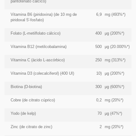
pantotenato cálcico)
Vitamina B6 (piridoxina) (de 10 mg de
6,9
mg (493%*)
piridoxal 5′-fosfato)
Folato (L-metilfolato cálcico)
400
μg (200%*)
Vitamina B12 (metilcobalamina)
500
μg (20.000%*)
Vitamina C (ácido L-ascórbico)
250
mg (313%*)
Vitamina D3 (colecalciferol) (400 UI)
10)
μg (200%*)
Biotina (D-biotina)
300
μg (600%*)
Cobre (de citrato cúprico)
0,2
mg (20%*)
Yodo (de kelp)
70
μg (47%*)
Zinc (de citrato de zinc)
2
mg (20%*)