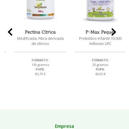
Pectina Cítrica
P-Max Peques
Modificada. Fibra derivada
Probiótico infantil 10.000
de cítricos
millones UFC
FORMATO:
FORMATO:
150 gramos
20 gramos
PVPR:
PVPR:
85,70 €
43,05 €
Empresa