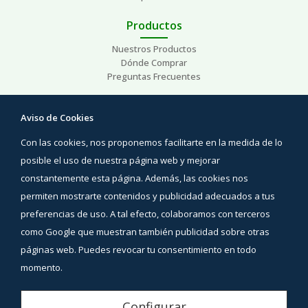
Productos
Nuestros Productos
Dónde Comprar
Preguntas Frecuentes
Ayuda
Aviso de Cookies
Preguntas Frecuentes
Con las cookies, nos proponemos facilitarte en la medida de lo
Áreas de interés
Contacto
posible el uso de nuestra página web y mejorar
constantemente esta página. Además, las cookies nos
Síguenos
permiten mostrarte contenidos y publicidad adecuados a tus
Facebook
preferencias de uso. A tal efecto, colaboramos con terceros
Instagram
como Google que muestran también publicidad sobre otras
YouTube
páginas web. Puedes revocar tu consentimiento en todo
momento.
Aviso Legal
Configurar