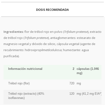
DOSIS RECOMENDADA
Ingredientes:
flor de trébol rojo en polvo (
Trifolium pratense
), extracto
de trébol rojo (
Trifolium pratense
), antiaglomerantes: estearato de
magnesio vegetal y dióxido de silicio, cápsula vegetal (agente de
recubrimiento: hidroxipropilmetilcelulosa; humectante: agua
purificada).
Información nutricional
2
cápsulas (1.046
mg)
Trébol rojo (flor)
720
mg
Trébol rojo (extracto) (40%
120
mg (41,2 mg EIA*)
isoflavonas)