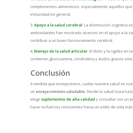
complementos alimenticios, especialmente aquellos que c
inmunidad en general.
3.
Apoyo a la salud cerebral
: La disminución cognitiva 
antioxidantes han mostrado avances en el apoyo a la sal
contribuir a un buen funcionamiento cerebral.
4.
Manejo de la salud articular
: El dolor y la rigidez e
contienen glucosamina, condroitina y ácidos grasos omega-
Conclusión
A medida que envejecemos, cuidar nuestra salud se vuelv
un
envejecimiento saludable
. Desde la salud ósea has
elegir
suplementos de alta calidad
y consultar con un p
hacer esfuerzos conscientes hacia un estilo de vida más