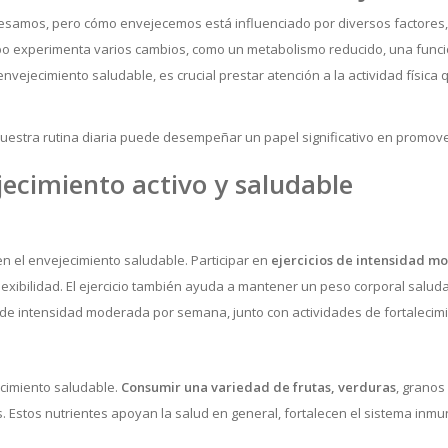
esamos, pero cómo envejecemos está influenciado por diversos factores, 
po experimenta varios cambios, como un metabolismo reducido, una funci
ejecimiento saludable, es crucial prestar atención a la actividad física q
uestra rutina diaria puede desempeñar un papel significativo en promov
jecimiento activo y saludable
 el envejecimiento saludable. Participar en
ejercicios de intensidad
mo
 flexibilidad. El ejercicio también ayuda a mantener un peso corporal salu
 de intensidad moderada por semana, junto con actividades de fortaleci
jecimiento saludable.
Consumir una variedad de frutas, verduras
, granos
s. Estos nutrientes apoyan la salud en general, fortalecen el sistema inm