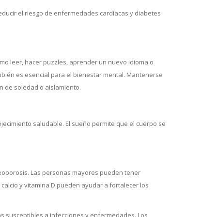
ducir el riesgo de enfermedades cardíacas y diabetes
omo leer, hacer puzzles, aprender un nuevo idioma o
ambién es esencial para el bienestar mental. Mantenerse
n de soledad o aislamiento.
ejecimiento saludable. El sueño permite que el cuerpo se
osteoporosis. Las personas mayores pueden tener
calcio y vitamina D pueden ayudar a fortalecer los
ás susceptibles a infecciones y enfermedades. Los