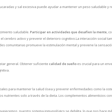
ucaradas y sal excesiva puede ayudar a mantener un peso saludable y re
ecimiento saludable.
Participar en actividades que desafíen la mente
, c
 cerebro activo y prevenir el deterioro cognitivo.La interacción social t
dades comunitarias promueve la estimulación mental y previene la sensació
star general. Obtener suficiente
calidad de sueño
es crucial para un env
nitiva.
 cruciales para mantener la salud ósea y prevenir enfermedades como la 
 nutrientes solo a través de la dieta. Los complementos alimenticios con 
nvejecemos, nuestro sistema inmunológico se debilita, lo que nos hace m