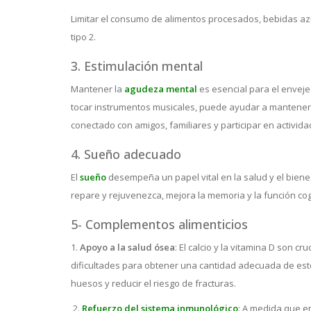
Limitar el consumo de alimentos procesados, bebidas az
tipo 2.
3. Estimulación mental
Mantener la
agudeza mental
es esencial para el envej
tocar instrumentos musicales, puede ayudar a mantener el
conectado con amigos, familiares y participar en activi
4. Sueño adecuado
El
sueño
desempeña un papel vital en la salud y el biene
repare y rejuvenezca, mejora la memoria y la función cog
5- Complementos alimenticios
1.
Apoyo a la salud ósea
: El calcio y la vitamina D son
dificultades para obtener una cantidad adecuada de estos
huesos y reducir el riesgo de fracturas.
2.
Refuerzo del sistema inmunológico
: A medida que e