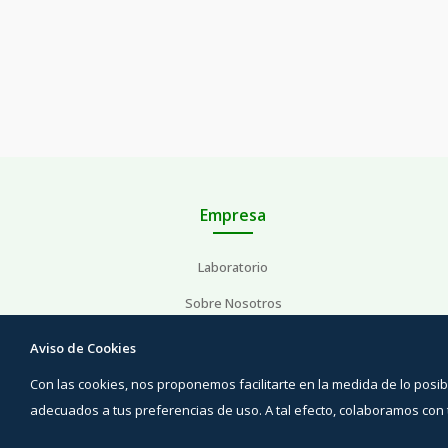
Empresa
Laboratorio
Sobre Nosotros
Área profesional
Aviso de Cookies
Con las cookies, nos proponemos facilitarte en la medida de lo pos
adecuados a tus preferencias de uso. A tal efecto, colaboramos co