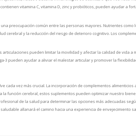
ontienen vitamina C, vitamina D, zinc y probióticos, pueden ayudar a for
es una preocupación común entre las personas mayores. Nutrientes como lo
ud cerebral y la reducción del riesgo de deterioro cognitivo. Los complem
n las articulaciones pueden limitar la movilidad y afectar la calidad de vi
3 pueden ayudar a aliviar el malestar articular y promover la flexibilidad
e cada vez más crucial. La incorporación de complementos alimenticios a 
ta la función cerebral, estos suplementos pueden optimizar nuestro biene
rofesional de la salud para determinar las opciones más adecuadas según t
 saludable allanará el camino hacia una experiencia de envejecimiento sa