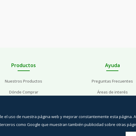
Productos
Ayuda
Nuestros Productos
Preguntas Frecuentes
Dónde Comprar
Áreas de interés
Preguntas Frecuentes
Contacto
ible el uso de nuestra página web y mejorar constantemente esta página. 
n terceros como Google que muestran también publicidad sobre otras pág
Aviso Legal
Política de Privacidad
Política de Cookies