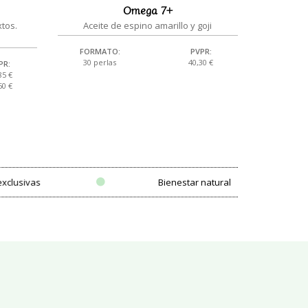
Omega 7+
tos.
Aceite de espino amarillo y goji
FORMATO:
PVPR:
30 perlas
40,30 €
PR:
85 €
50 €
Bienestar natural
Laboratorio I