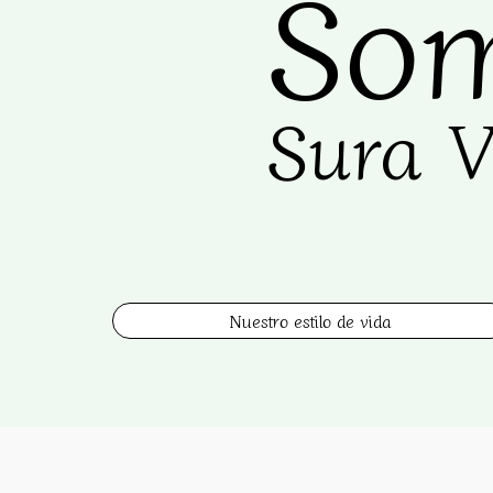
So
Sura V
Nuestro estilo de vida