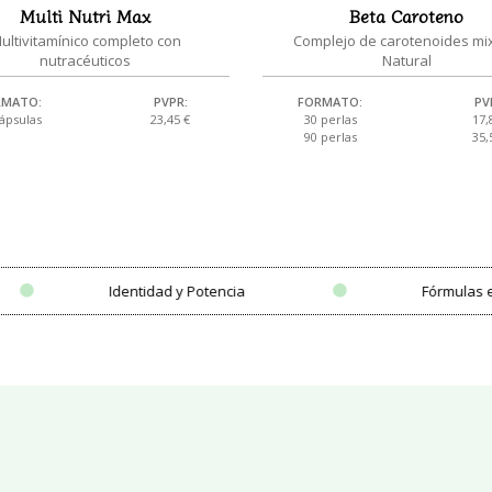
Multi Nutri Max
Beta Caroteno
ultivitamínico completo con
Complejo de carotenoides mix
nutracéuticos
Natural
RMATO:
PVPR:
FORMATO:
PV
cápsulas
23,45 €
30 perlas
17,
90 perlas
35,
dad y Potencia
Fórmulas exclusivas