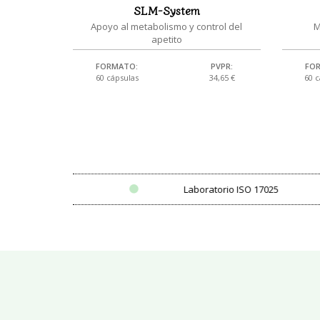
SLM-System
Apoyo al metabolismo y control del
M
apetito
FORMATO:
PVPR:
FO
60 cápsulas
34,65 €
60 
Laboratorio ISO 17025
Identi