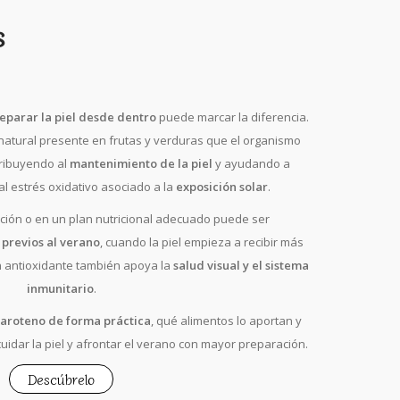
s
eparar la piel desde dentro
puede marcar la diferencia.
natural presente en frutas y verduras que el organismo
tribuyendo al
mantenimiento de la piel
y ayudando a
 al estrés oxidativo asociado a la
exposición solar
.
ación o en un plan nutricional adecuado puede ser
 previos al verano
, cuando la piel empieza a recibir más
n antioxidante también apoya la
salud visual y el sistema
inmunitario
.
caroteno de forma práctica
, qué alimentos lo aportan y
cuidar la piel y afrontar el verano con mayor preparación.
Descúbrelo