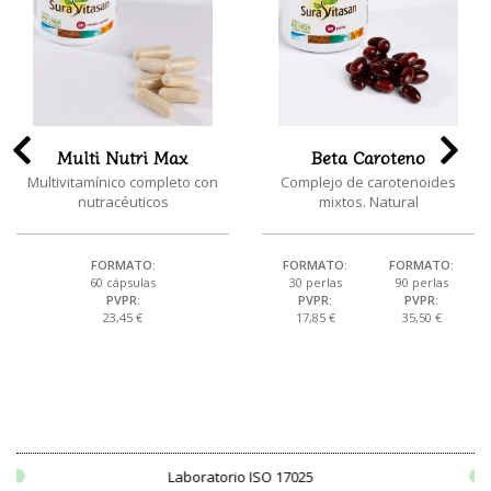
ti Nutri Max
Beta Caroteno
amínico completo con
Complejo de carotenoides
Aceite de
nutracéuticos
mixtos. Natural
FORMATO:
FORMATO:
FORMATO:
60 cápsulas
30 perlas
90 perlas
PVPR:
PVPR:
PVPR:
23,45 €
17,85 €
35,50 €
Laboratorio ISO 17025
I