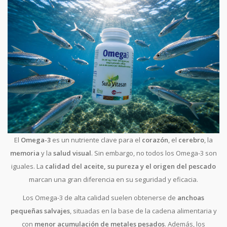
El
Omega-3
es un nutriente clave para el
corazón
, el
cerebro
, la
memoria
y la
salud visual
. Sin embargo, no todos los Omega-3 son
iguales. La
calidad del aceite, su pureza y el origen del pescado
marcan una gran diferencia en su seguridad y eficacia.
Los Omega-3 de alta calidad suelen obtenerse de
anchoas
pequeñas salvajes
, situadas en la base de la cadena alimentaria y
con
menor acumulación de metales pesados
. Además, los