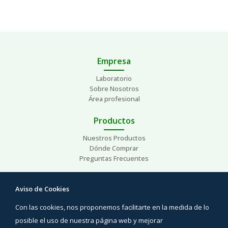
Empresa
Laboratorio
Sobre Nosotros
Área profesional
Productos
Nuestros Productos
Dónde Comprar
Preguntas Frecuentes
Ayuda
Aviso de Cookies
Preguntas Frecuentes
Con las cookies, nos proponemos facilitarte en la medida de lo
Áreas de interés
Contacto
posible el uso de nuestra página web y mejorar