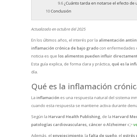
¿Cuánto tarda en notarse el efecto de 
Conclusión
Actualizado en octubre del 2025
En los últimos años, el interés por la
alimentación antii
inflamación crónica de bajo grado
con enfermedades 
noticia es que
los alimentos pueden influir directamen
Esta guía explica, de forma clara y práctica,
qué es la in
día.
Qué es la inflamación crónic
La
inflamación
es una respuesta natural del sistema inm
cuando esta respuesta se mantiene activa durante de
Según la
Harvard Health Publishing
, de la
Harvard Med
patologías cardiovasculares, cáncer o Alzheimer
👉
ve
Además, el
envejecimiento
, la
falta de sueño
, el
estrés 