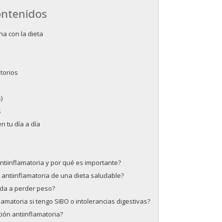
ontenidos
na con la dieta
torios
)
s
n tu día a día
tiinflamatoria y por qué es importante?
 antiinflamatoria de una dieta saludable?
uda a perder peso?
amatoria si tengo SIBO o intolerancias digestivas?
ón antiinflamatoria?