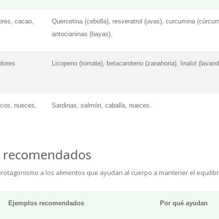
bres, cacao,
Quercetina (cebolla), resveratrol (uvas), curcumina (cúrcum
antocianinas (bayas).
olores
Licopeno (tomate), betacaroteno (zanahoria), linalol (lavand
cos, nueces,
Sardinas, salmón, caballa, nueces.
os recomendados
 protagonismo a los alimentos que ayudan al cuerpo a mantener el equilibr
Ejemplos recomendados
Por qué ayudan