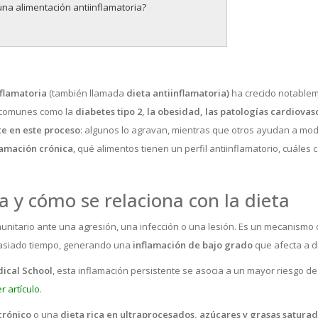
una alimentación antiinflamatoria?
nflamatoria
(también llamada
dieta antiinflamatoria)
ha crecido notablem
comunes como la
diabetes tipo 2, la obesidad, las patologías cardiovas
te en este proceso
: algunos lo agravan, mientras que otros ayudan a mod
flamación crónica
, qué alimentos tienen un perfil antiinflamatorio, cuáles 
a y cómo se relaciona con la dieta
unitario ante una agresión, una infección o una lesión. Es un mecanismo
masiado tiempo, generando una
inflamación de bajo grado
que afecta a di
ical School
, esta inflamación persistente se asocia a un mayor riesgo 
r artículo
.
crónico
o una
dieta rica en ultraprocesados, azúcares y grasas satura