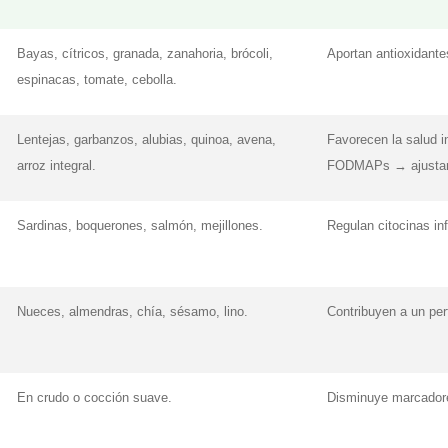
Bayas, cítricos, granada, zanahoria, brócoli,
Aportan antioxidante
espinacas, tomate, cebolla.
Lentejas, garbanzos, alubias, quinoa, avena,
Favorecen la salud i
arroz integral.
FODMAPs → ajustar 
Sardinas, boquerones, salmón, mejillones.
Regulan citocinas in
Nueces, almendras, chía, sésamo, lino.
Contribuyen a un perf
En crudo o cocción suave.
Disminuye marcadore